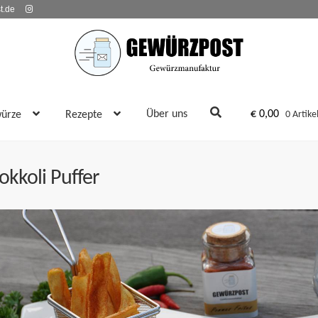
t.de
Über uns
€
0,00
ürze
Rezepte
0 Artike
okkoli Puffer