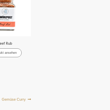
eef Rub
ukt ansehen
Nächster
Gemüse Curry
Beitrag: