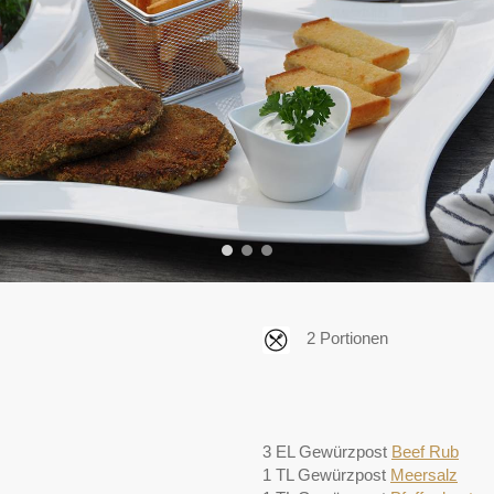
2 Portionen
3 EL Gewürzpost
Beef Rub
1 TL Gewürzpost
Meersalz